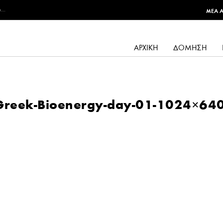
...
MEA 
ΑΡΧΙΚΉ
ΔΌΜΗΣΗ
reek-Bioenergy-day-01-1024×64