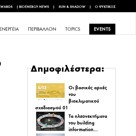
AWARDS
|
BIOENERGY NEWS
|
SUN & SHADOW
|
Ο ΨΥΚΤΙΚΌΣ
EVENTS
ΕΝΈΡΓΕΙΑ
ΠΕΡΙΒΆΛΛΟΝ
TOPICS
0
Δημοφιλέστερα:
Οι βασικές αρχές
του
βιοκλιματικού
σχεδιασμού 01
Τα πλεονεκτήματα
του building
information…