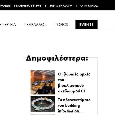
AWARDS
|
BIOENERGY NEWS
|
SUN & SHADOW
|
Ο ΨΥΚΤΙΚΌΣ
EVENTS
ΕΝΈΡΓΕΙΑ
ΠΕΡΙΒΆΛΛΟΝ
TOPICS
Δημοφιλέστερα:
Οι βασικές αρχές
του
βιοκλιματικού
σχεδιασμού 01
Τα πλεονεκτήματα
του building
information…