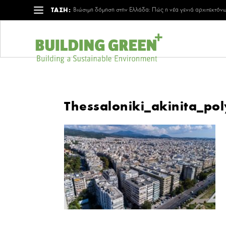
ΤΑΣΗ:
Βιώσιμη δόμηση στην Ελλάδα: Πώς η νέα γενιά αρχιτεκτόνω
Thessaloniki_akinita_po