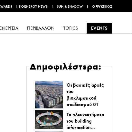
AWARDS
|
BIOENERGY NEWS
|
SUN & SHADOW
|
Ο ΨΥΚΤΙΚΌΣ
EVENTS
ΕΝΈΡΓΕΙΑ
ΠΕΡΙΒΆΛΛΟΝ
TOPICS
Δημοφιλέστερα:
Οι βασικές αρχές
του
βιοκλιματικού
σχεδιασμού 01
Τα πλεονεκτήματα
του building
information…