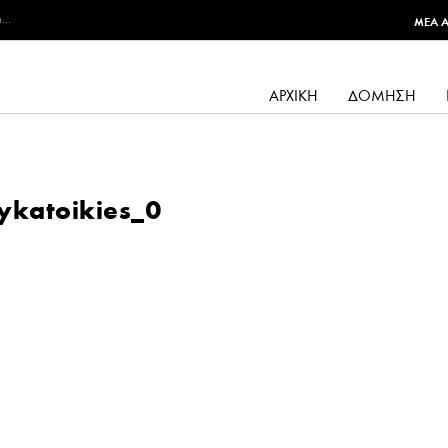
...
MEA 
ΑΡΧΙΚΉ
ΔΌΜΗΣΗ
lykatoikies_0