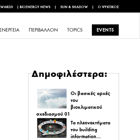
AWARDS
|
BIOENERGY NEWS
|
SUN & SHADOW
|
Ο ΨΥΚΤΙΚΌΣ
EVENTS
ΕΝΈΡΓΕΙΑ
ΠΕΡΙΒΆΛΛΟΝ
TOPICS
Δημοφιλέστερα:
Οι βασικές αρχές
του
βιοκλιματικού
σχεδιασμού 01
Τα πλεονεκτήματα
του building
information…