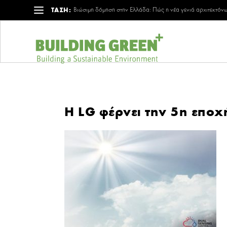
ΤΑΣΗ:
Βιώσιμη δόμηση στην Ελλάδα: Πώς η νέα γενιά αρχιτεκτόνω
Η LG φέρνει την 5η επο