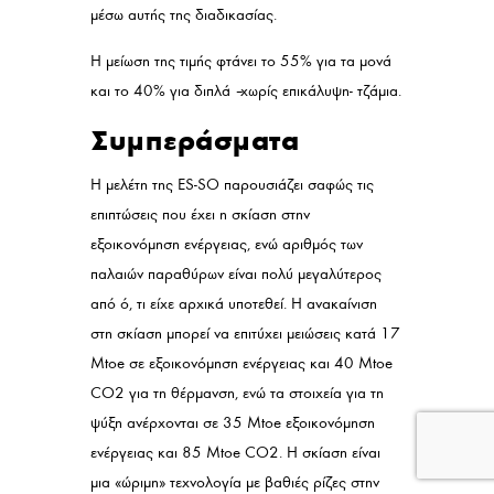
μέσω αυτής της διαδικασίας.
Η μείωση της τιμής φτάνει το 55% για τα μονά
και το 40% για διπλά –χωρίς επικάλυψη- τζάμια.
Συμπεράσματα
Η μελέτη της ES-SO παρουσιάζει σαφώς τις
επιπτώσεις που έχει η σκίαση στην
εξοικονόμηση ενέργειας, ενώ αριθμός των
παλαιών παραθύρων είναι πολύ μεγαλύτερος
από ό, τι είχε αρχικά υποτεθεί. Η ανακαίνιση
στη σκίαση μπορεί να επιτύχει μειώσεις κατά 17
Mtoe σε εξοικονόμηση ενέργειας και 40 Mtoe
CO
2
για τη θέρμανση, ενώ τα στοιχεία για τη
ψύξη ανέρχονται σε 35 Mtoe εξοικονόμηση
ενέργειας και 85 Mtoe CO
2
. Η σκίαση είναι
μια «ώριμη» τεχνολογία με βαθιές ρίζες στην