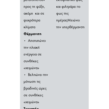
προς τη ψύξη,
και φιλτράρει το
ακόμη και σε
φως της
ψυχρότερα
ημέραςΜειώνει
κλίματα
την υπερθέρμανση
Θέρμανση
• Αποτυπώνει
την ηλιακή
ενέργεια σε
συνθήκες
«χειμώνα»
• Βελτιώνει την
μόνωση τις
βραδινές ώρες
σε συνθήκες
«χειμώνα»
Τεχνητός