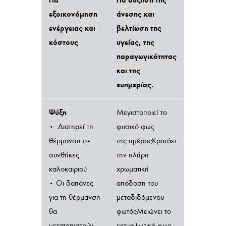
εξοικονόμηση
άνεσης και
ενέργειας και
βελτίωση της
κόστους
υγείας, της
παραγωγικότητας
και της
ευημερίας.
Ψύξη
Μεγιστοποιεί το
• Διατηρεί τη
φυσικό φως
θέρμανση σε
της ημέραςΚρατάει
συνθήκες
την πλήρη
καλοκαιριού
χρωματική
• Οι δαπάνες
απόδοση του
για τη θέρμανση
μεταδιδόμενου
θα
φωτόςΜειώνει το
μετατοπιστούν
εκτυφλωτικό φως