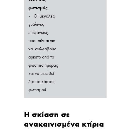
φωτισμός
• Οι μεγάλες
γυάλινες
επιφάνειες
απαιτούνται για
να συλλάβουν
αρκετό από το
φως της ημέρας
και να μειωθεί
έτσι το κόστος
φωτισμού
Η σκίαση σε
ανακαινισμένα κτίρια