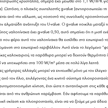
 επίστρωσης κρύσταλλα, σήμερα έχει μειωθεί στο 1,1 W/m²K γι
). Ωστόσο, ο ηλιακός συντελεστής g-value (αντιπροσωπεύει τ
χεται από την υάλωση, ως ποσοστό της συνολικής προσπίπτουσ
ν αλματώδη ανάπτυξη του U-value. Ο g-value ποικίλει μεταξύ τι
πος υαλοπίνακα έχει g-value 0,50, αυτό σημαίνει ότι η μισή εν
 που φέρει αυτό τον υαλοπίνακα θα εισέλθει στο εσωτερικό το
ρμανση στο εσωτερικό περιβάλλον. Αυτό είναι το λεγόμενο “φ
ήκες καλοκαιριού, τα παράθυρα μπορεί να δεχτούν θερμότητα
ί να υποχωρήσει στα 100 W/m² μέσα σε πολύ λίγα λεπτά.
ς γρήγορες αλλαγές μπορεί να επιτευχθεί μόνο με τον έλεγχο 
ς από τον ήλιο, επιλέγοντας ένα κινητό σύστημα ηλιοπροστασί
 αυτοματοποιημένη κίνηση, έτσι ώστε η ανταπόκριση στις κάθ
άται από την ανθρώπινη παρέμβαση. Εάν αφήσουμε τα παράθ
μική σκίαση και ηλιοπροστασία, είναι σα να ζούμε με μια άδει