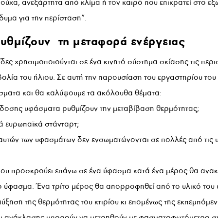
ρούχα, ανεξάρτητα από κλίμα ή τον καιρό που επικρατεί στο εξ
νδυμα για την περίσταση”.
υθμίζουν τη μεταφορά ενέργειας
δες χρησιμοποιούνται σε ένα κινητό σύστημα σκίασης τις περ
βολία του ήλιου. Σε αυτή την παρουσίαση του εργαστηρίου το
σματα και θα καλύψουμε τα ακόλουθα θέματα:
οσης υφάσματα ρυθμίζουν την μεταβίβαση θερμότητας;
κά ευρωπαϊκά στάνταρτ;
αυτών των υφασμάτων δεν ενσωματώνονται σε πολλές από τις 
που προσκρούει επάνω σε ένα ύφασμα κατά ένα μέρος θα ανακ
το ύφασμα. Ένα τρίτο μέρος θα απορροφηθεί από το υλικό του
αύξηση της θερμότητας του κτιρίου κι επομένως της εκπεμπόμε
αι ανάκλασης μπορούν να μετρηθούν με φασματοφωτόμετρο σ