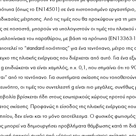
ότυπα (όπως το EN14501) σε ένα πιστοποιημένο εργαστήριο, τ
αδικασίες μέτρησης. Από τις τιμές που θα προκύψουν για τη με
 σε ποσοστά, μπορούν να υπολογιστούν οι τιμές του ηλιακού 
 υαλοπίνακα του παραθύρου, με βάση τα πρότυπα (EN13363-1
αποτελεί το “standard ποιότητας” για ένα τεντόπανο, μέτρο της
γχο της ηλιακής ενέργειας που διέρχεται από αυτό. Για ένα ε
g επιδιώκεται να είναι χαμηλός, π.χ. 0,1, που σημαίνει ότι το 
αι” από το τεντόπανο. Για συστήματα σκίασης που τοποθετούντ
υνόητο, οι τιμές του συντελεστή g είναι πιο μεγάλες, συνήθως 
νοβολία βρίσκεται ήδη στους εσωτερικούς χώρους προτού προ
ατος σκίασης. Προφανώς η είσοδος της ηλιακής ενέργειας που
πίου, δεν είναι και το μόνο αποτέλεσμα. Ο φυσικός φωτισμός ε
θώς μπορεί να δημιουργήσει προβλήματα θάμβωσης κατά τη διά
κπομπή οπτικού φωτός από μέρους του συστήματος σκίασης, που