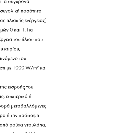
α τα σύγχρονα
η συνολική ποσότητα
ας ηλιακής ενέργειας)
μών 0 και 1. Για
έργεια του ήλιου που
υ κτιρίου,
αινόμενο του
 ίση με 1000 W/m² και
της εισροής του
ας, εσωτερικό ή
ε φορά μεταβαλλόμενες
υρα ή την πρόσοψη
α από ρούχα ντουλάπα,