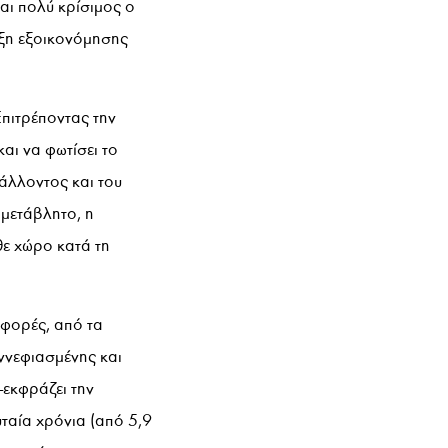
ναι πολύ κρίσιμος ο
αξη εξοικονόμησης
Επιτρέποντας την
αι να φωτίσει το
βάλλοντος και του
αμετάβλητο, η
θε χώρο κατά τη
 φορές, από τα
υννεφιασμένης και
-εκφράζει την
υταία χρόνια (από 5,9