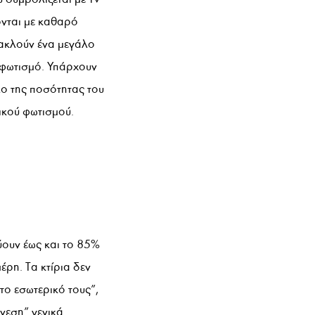
ονται με καθαρό
νακλούν ένα μεγάλο
 φωτισμό. Υπάρχουν
λο της ποσότητας του
ικού φωτισμού.
ύουν έως και το 85%
μέρη. Τα κτίρια δεν
στο εσωτερικό τους”,
άνεση” γενικά