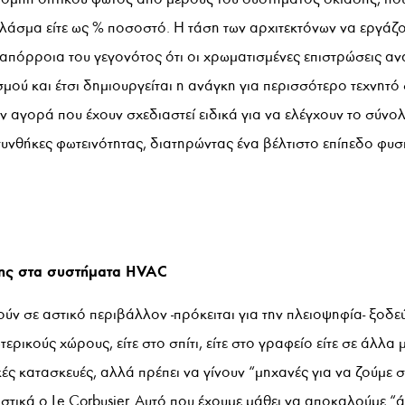
 κλάσμα είτε ως % ποσοστό. Η τάση των αρχιτεκτόνων να εργάζ
 απόρροια του γεγονότος ότι οι χρωματισμένες επιστρώσεις α
μού και έτσι δημιουργείται η ανάγκη για περισσότερο τεχνητό
 αγορά που έχουν σχεδιαστεί ειδικά για να ελέγχουν το σύνο
συνθήκες φωτεινότητας, διατηρώντας ένα βέλτιστο επίπεδο φυσ
σης στα συστήματα HVAC
ύν σε αστικό περιβάλλον -πρόκειται για την πλειοψηφία- ξοδε
ερικούς χώρους, είτε στο σπίτι, είτε στο γραφείο είτε σε άλλα 
κές κατασκευές, αλλά πρέπει να γίνουν “μηχανές για να ζούμε 
ιστικά ο Le Corbusier. Αυτό που έχουμε μάθει να αποκαλούμε “