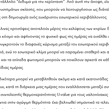
κατάλληλο “ένδυμα για την περίσταση”. Από αυτή την άποψη, εί
υστημάτων σκίασης, που μπορούν να λειτουργήσουν ως διάτ
ς στη δημιουργία ενός ευχάριστου εσωτερικού περιβάλλοντος.
λινες προσόψεις αποτελούν μέρος του κελύφους των κτιρίων. 
ω κόσμο και αφήνοντας το φυσικό φως της ημέρας να εισέλθει κ
 συγκροτούν το διαφανές χώρισμα μεταξύ του εσωτερικού περι
ά, ενώ το εσωτερικό κλίμα μπορεί να παραμένει σταθερό και 
 και τα επίπεδα φωτισμού μπορούν να ποικίλουν αρκετά σε κά
 ίδιας ημέρας.
ιδικότερα μπορεί να μεταβληθούν ακόμα και κατά εκατοντάδες
ux, κατά τη διάρκεια μιας ημέρας που εναλλάσσεται μεταξύ σ
 συντελεστής θερμοπερατότητας U-value για τους υαλοπίνακες 
τια στην αγώγιμη θερμότητα- έχει βελτιωθεί σημαντικά τα τελε