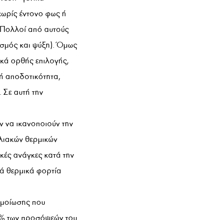
χωρίς έντονο φως ή
. Πολλοί από αυτούς
ισμός και ψύξη). Όμως
ικά ορθής επιλογής,
ή αποδοτικότητα,
 Σε αυτή την
ν να ικανοποιούν την
ηλιακών θερμικών
κές ανάγκες κατά την
κά θερμικά φορτία
ομοίωσης που
5% των προσόψεών του