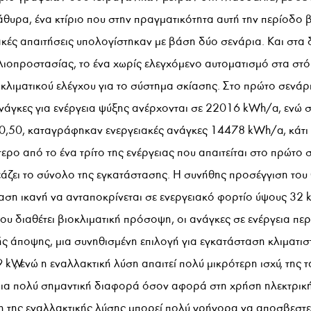
θυρα, ένα κτίριο που στην πραγματικότητα αυτή την περίοδο 
ακές απαιτήσεις υπολογίστηκαν με βάση δύο σενάρια. Και στα
ιοπροστασίας, το ένα χωρίς ελεγχόμενο αυτοματισμό στα στόρ
λιματικού ελέγχου για το σύστημα σκίασης. Στο πρώτο σενάρι
ανάγκες για ενέργεια ψύξης ανέρχονται σε 22016 kWh/a, ενώ 
ς 0,50, καταγράφηκαν ενεργειακές ανάγκες 14478 kWh/a, κάτι 
ρο από το ένα τρίτο της ενέργειας που απαιτείται στο πρώτο σ
άζει το σύνολο της εγκατάστασης. Η συνήθης προσέγγιση του 
ταση ικανή να ανταποκρίνεται σε ενεργειακό φορτίο ύψους 32 kW
που διαθέτει βιοκλιματική πρόσοψη, οι ανάγκες σε ενέργεια πε
ής άποψης, μια συνηθισμένη επιλογή για εγκατάσταση κλιματι
39 kW, ενώ η εναλλακτική λύση απαιτεί πολύ μικρότερη ισχύ, της τ
μια πολύ σημαντική διαφορά όσον αφορά στη χρήση ηλεκτρικής
η της εναλλακτικής λύσης μπορεί πολύ γρήγορα να αποσβεστεί