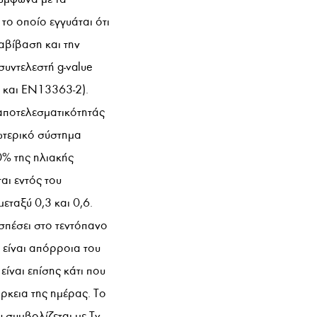
ο οποίο εγγυάται ότι
ταβίβαση και την
συντελεστή g-value
 και EN13363-2).
 αποτελεσματικότητάς
ξωτερικό σύστημα
90% της ηλιακής
αι εντός του
μεταξύ 0,3 και 0,6.
σπέσει στο τεντόπανο
 είναι απόρροια του
ίναι επίσης κάτι που
ρκεια της ημέρας. Το
 συμβολίζεται με Tv