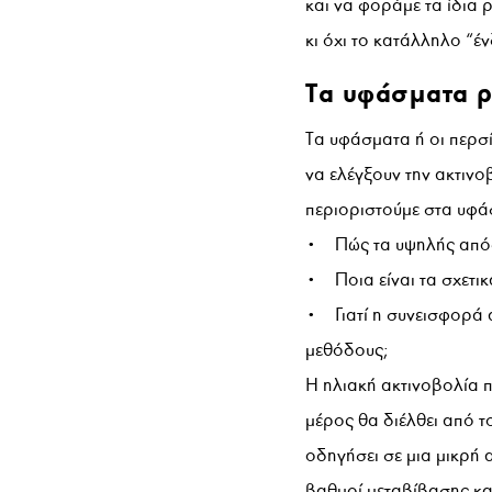
και να φοράμε τα ίδια 
κι όχι το κατάλληλο “έ
Τα υφάσματα ρ
Τα υφάσματα ή οι περσί
να ελέγξουν την ακτινο
περιοριστούμε στα υφά
• Πώς τα υψηλής απόδ
• Ποια είναι τα σχετι
• Γιατί η συνεισφορά 
μεθόδους;
Η ηλιακή ακτινοβολία 
μέρος θα διέλθει από 
οδηγήσει σε μια μικρή 
βαθμοί μεταβίβασης κ