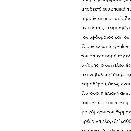
αποδεκτά ευρωπαϊκά πρ
τηρούνται οι σωστές δι
ανάκλαση, εκφρασμένες
του υφάσματος και του
Ο συντελεστής g-value 
του όσον αφορά τον έλε
σκίασης, ο συντελεστής 
ακτινοβολίας “δεσμεύετ
παραθύρου, όπως είναι ε
Ωστόσο, η ηλιακή ακτι
του εσωτερικού συστήμ
φαινόμενου του θερμοκη
πρέπει να ελεγχθεί κα
κριτήριο εδώ είναι η ε