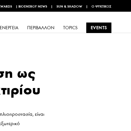
AWARDS
|
BIOENERGY NEWS
|
SUN & SHADOW
|
Ο ΨΥΚΤΙΚΌΣ
EVENTS
ΕΝΈΡΓΕΙΑ
ΠΕΡΙΒΆΛΛΟΝ
TOPICS
ση ως
τιρίου
ηλιοπροστασία, είναι
 εξωτερικό