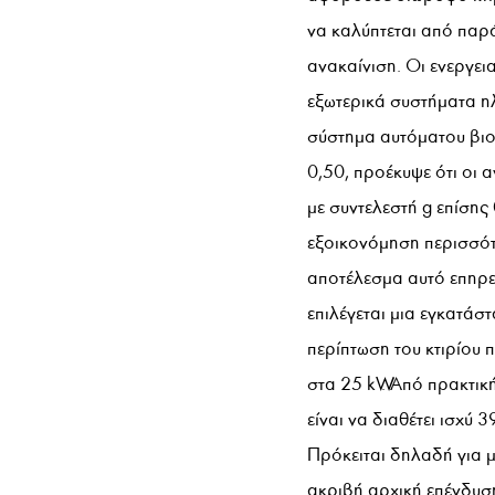
να καλύπτεται από παρά
ανακαίνιση. Οι ενεργει
εξωτερικά συστήματα ηλ
σύστημα αυτόματου βιοκ
0,50, προέκυψε ότι οι 
με συντελεστή g επίση
εξοικονόμηση περισσότε
αποτέλεσμα αυτό επηρε
επιλέγεται μια εγκατάσ
περίπτωση του κτιρίου 
στα 25 kW. Από πρακτικ
είναι να διαθέτει ισχύ 
Πρόκειται δηλαδή για 
ακριβή αρχική επένδυσ