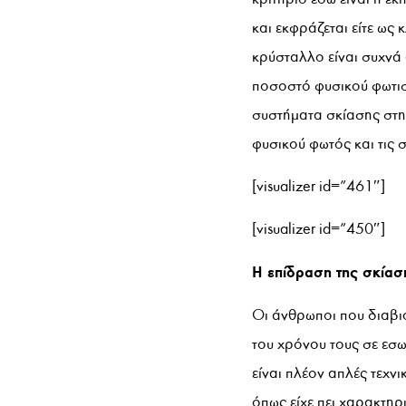
και εκφράζεται είτε ως
κρύσταλλο είναι συχνά
ποσοστό φυσικού φωτισ
συστήματα σκίασης στην
φυσικού φωτός και τις 
[visualizer id=”461″]
[visualizer id=”450″]
Η επίδραση της σκία
Οι άνθρωποι που διαβιο
του χρόνου τους σε εσωτ
είναι πλέον απλές τεχνι
όπως είχε πει χαρακτηρ