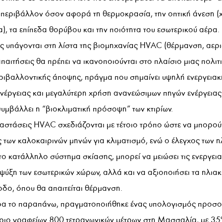
 περιβάλλον όσον αφορά τη θερμοκρασία, την οπτική άνεση (
), τα επίπεδα θορύβου και την ποιότητα του εσωτερικού αέρα
ς υπάγονται στη λίστα της βιομηχανίας HVAC (θέρμανση, αερ
απαιτήσεις θα πρέπει να ικανοποιούνται στο πλαίσιο μιας πολιτ
εριβαλλοντικής άποψης, πράγμα που σημαίνει υψηλή ενεργειακ
νέργειας και μεγαλύτερη χρήση ανανεώσιμων πηγών ενέργειας.
υμβάλλει η “βιοκλιματική πρόσοψη” των κτιρίων.
αστάσεις HVAC σχεδιάζονται με τέτοιο τρόπο ώστε να μπορού
 των καλοκαιρινών μηνών για κλιματισμό, ενώ ο έλεγχος των 
ο κατάλληλο σύστημα σκίασης, μπορεί να μειώσει τις ενεργεια
 ψύξη των εσωτερικών χώρων, αλλά και να αξιοποιήσει τα ηλια
ίοδο, όπου θα απαιτείται θέρμανση.
τερα το παραπάνω, πραγματοποιήθηκε ένας υπολογισμός προσ
ριο γραφείων 800 τετραγωνικών μέτρων στη Μασσαλία, με 3