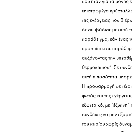
που ήταν για τα μονής
επιστρωμένα κρύσταλλα
της ενέργειας που διέρ
δε συμβάδισε με αυτή τη
παράδειγμα, εάν ένας τύ
προσπίπτει σε παράθυρο
αυξάνοντας την υπερθέ
θερμοκηπίου”. Σε συνθ
αυτή η ποσότητα μπορε
Η προσαρμογή σε τέτοιε
φωτός και της ενέργεια
εξωτερικό, με “έξυπνη”
συνθήκες να μην εξαρτ
του κτιρίου χωρίς δυνα