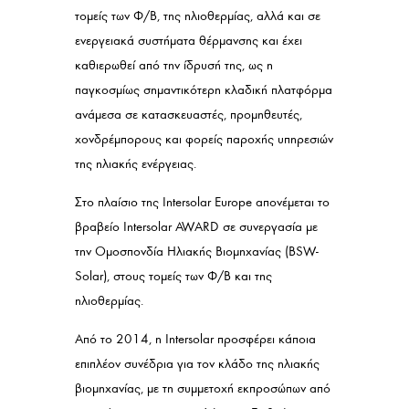
τομείς των Φ/Β, της ηλιοθερμίας, αλλά και σε
ενεργειακά συστήματα θέρμανσης και έχει
καθιερωθεί από την ίδρυσή της, ως η
παγκοσμίως σημαντικότερη κλαδική πλατφόρμα
ανάμεσα σε κατασκευαστές, προμηθευτές,
χονδρέμπορους και φορείς παροχής υπηρεσιών
της ηλιακής ενέργειας.
Στο πλαίσιο της Intersolar Europe απονέμεται το
βραβείο Intersolar AWARD σε συνεργασία με
την Ομοσπονδία Ηλιακής Βιομηχανίας (BSW-
Solar), στους τομείς των Φ/Β και της
ηλιοθερμίας.
Από το 2014, η Intersolar προσφέρει κάποια
επιπλέον συνέδρια για τον κλάδο της ηλιακής
βιομηχανίας, με τη συμμετοχή εκπροσώπων από