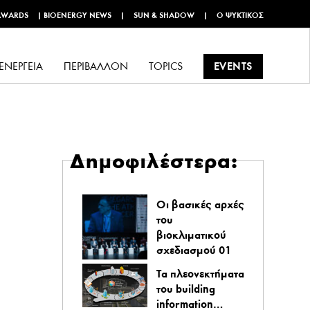
AWARDS
|
BIOENERGY NEWS
|
SUN & SHADOW
|
Ο ΨΥΚΤΙΚΌΣ
EVENTS
ΕΝΈΡΓΕΙΑ
ΠΕΡΙΒΆΛΛΟΝ
TOPICS
Δημοφιλέστερα:
Οι βασικές αρχές
του
βιοκλιματικού
σχεδιασμού 01
Τα πλεονεκτήματα
του building
information…