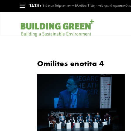
ΤΑΣΗ:
Βιώσιμη δόμηση στην Ελλάδα: Πώς η νέα γενιά αρχιτεκτόνω
Omilites enotita 4