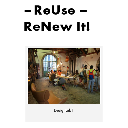
– ReUse –
ReNew It!
DesignLab1