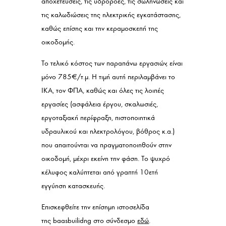
αποχετεύσεις, τις υδροροές, τις σωληνώσεις και
τις καλωδιώσεις της ηλεκτρικής εγκατάστασης,
καθώς επίσης και την κεραμοσκεπή της
οικοδομής.
Το τελικό κόστος των παραπάνω εργασιών, είναι
μόνο 785€/τ.μ. Η τιμή αυτή περιλαμβάνει το
ΙΚΑ, τον ΦΠΑ, καθώς και όλες τις λοιπές
εργασίες (ασφάλεια έργου, σκαλωσιές,
εργοταξιακή περίφραξη, πιστοποιητικά
υδραυλικού και ηλεκτρολόγου, βόθρος κ.α.)
που απαιτούνται να πραγματοποιηθούν στην
οικοδομή, μέχρι εκείνη την φάση. Το ψυχρό
κέλυφος καλύπτεται από γραπτή 10ετή
εγγύηση κατασκευής.
Επισκεφθείτε την επίσημη ιστοσελίδα
της baasbuilidng στο σύνδεσμο
εδώ
.