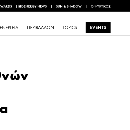
AWARDS
|
BIOENERGY NEWS
|
SUN & SHADOW
|
Ο ΨΥΚΤΙΚΌΣ
EVENTS
ΕΝΈΡΓΕΙΑ
ΠΕΡΙΒΆΛΛΟΝ
TOPICS
θνών
ια