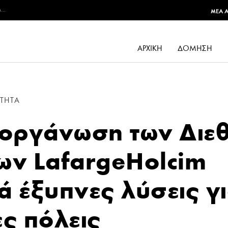
...
MEA 
ΑΡΧΙΚΉ
ΔΌΜΗΣΗ
ΤΗΤΑ
ιοργάνωση των Διε
ων LafargeHolcim
ά έξυπνες λύσεις γ
ες πόλεις