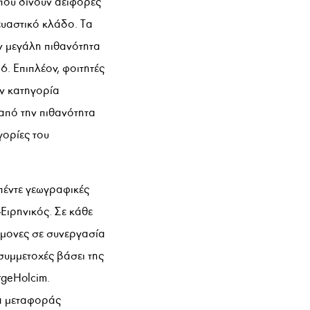
 που δίνουν αειφόρες
ευαστικό κλάδο. Τα
ν μεγάλη πιθανότητα
16. Επιπλέον, φοιτητές
ην κατηγορία
 από την πιθανότητα
γορίες του
πέντε γεωγραφικές
Ειρηνικός. Σε κάθε
ώμονες σε συνεργασία
συμμετοχές βάσει της
rgeHolcim.
τα μεταφοράς