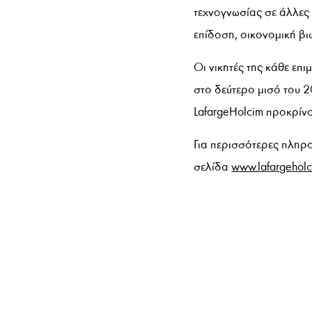
τεχνογνωσίας σε άλλες
επίδοση, οικονομική βι
Οι νικητές της κάθε επ
στο δεύτερο μισό του 
LafargeHolcim προκρίν
Για περισσότερες πληρ
σελίδα
www.lafargeholc