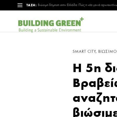
ΤΑΣΗ:
Βιώσιμη δόμηση στην Ελλάδα: Πώς η νέα γενιά αρχιτεκτόνω
SMART CITY
,
ΒΙΩΣΙΜΌ
Η 5η δ
Βραβεί
αναζητ
βιώσιμ