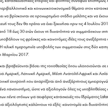
ύς, κατασκευαστικές εταιρίες και φοιτητές συναφών επιστημών,
 περιβαλλοντικά και κοινωνικοοικονομικά θέματα στον κατασκ
ει να βρίσκονται σε προχωρημένο στάδιο μελέτης και να έχου
ευή τους δεν θα πρέπει να έχει ξεκινήσει πριν τις 4 Ιουλίου 20
 από 18 έως 30 ετών έχουν τη δυνατότητα να συμμετάσχουν στ
 υποβάλουν τις φρέσκες και καινοτόμες ιδέες τους ανεξάρτητα
 Η τελική ημερομηνία υποβολής των συμμετοχών στις δύο κατη
1η Μαρτίου 2017.
και βραβεύονται βάσει της τοποθεσίας όπου υλοποιούνται σε 
ια Αμερική, Λατινική Αμερική, Μέση Ανατολή-Αφρική και Ασία-
κριτική επιτροπή που απαρτίζεται από ανεξάρτητους εμπειρογν
να πανεπιστήμια, ώστε να αξιολογούν όλες τις υποβληθείσες 
των πέντε στόχων για αειφόρες κατασκευές του Ιδρύματος Lafa
ρια αξιολόγησης καλύπτουν τα εξής: καινοτομία και δυνατότη