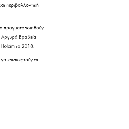
και περιβαλλοντική
 θα πραγματοποιηθούν
αι Αργυρά Βραβεία
eHolcim το 2018.
 να επισκεφτούν τη