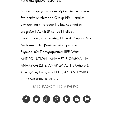
40 διακεκριμένοι ομιλητές.
Βασικοί χορηγοί του συνεδρίου είναι η Ένωση
Εταιρειών «Archirodon Group NV – Intrakat –
Envitec» και η Fargeco Ηellas, χορηγoί οι
εταιρείες ΗΛΕΚΤΩΡ και Εdil Hellas ,
υποστηρικτές οι εταιρείες, ΕΠΤΑ AE Σύμβουλοι-
Μελετητές Περιβαλλοντικών Έργων και
Ευρωπαϊκών Προγραμμάτων LIFE, Watt,
ΑNTIPOLLUTION, ANAMEΤ- ΒΙΟΜΗΧΑΝΙΑ
ΑΝΑΚΥΚΛΩΣΗΣ, ΑΝΑΚΕΜ ΑΕ, Πολλάκης &
Συνεργάτες Ενεργειακή ΕΠΕ, ΑΔΡΑΝΗ ΥΛΙΚΑ
ΘΕΣΣΑΛΟΝΙΚΗΣ ΑΕ κα.
ΜΟΙΡΑΣΟΥ ΤΟ ΑΡΘΡΟ: